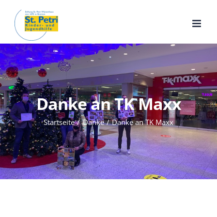
Zum
Inhalt
springen
Danke an TK Maxx
Startseite
Danke
Danke an TK Maxx